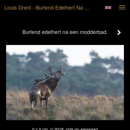
Louis Drent - Burlend Edelhert Na Een Modderbad.
Tog
navi
Burlend edelhert na een modderbad.
0 x 0 cm, © 2018, prijs op aanvraag