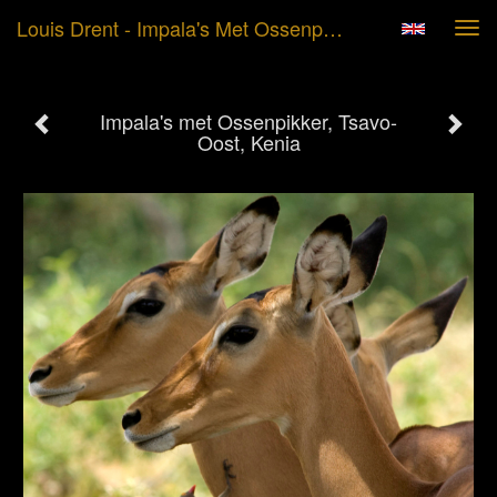
Louis Drent - Impala's Met Ossenpikker, Tsavo-Oost, Kenia
Tog
navi
Impala's met Ossenpikker, Tsavo-
Oost, Kenia