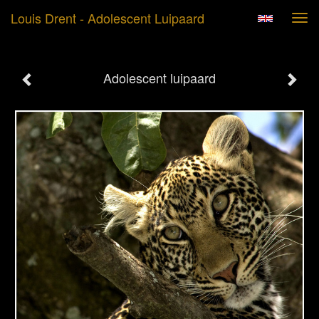
Louis Drent - Adolescent Luipaard
Tog
navi
Adolescent luipaard