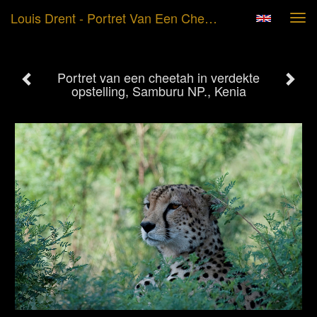
Louis Drent - Portret Van Een Cheetah In Verdekte Opstelling, Samburu NP., Kenia
Tog
navi
Portret van een cheetah in verdekte
opstelling, Samburu NP., Kenia