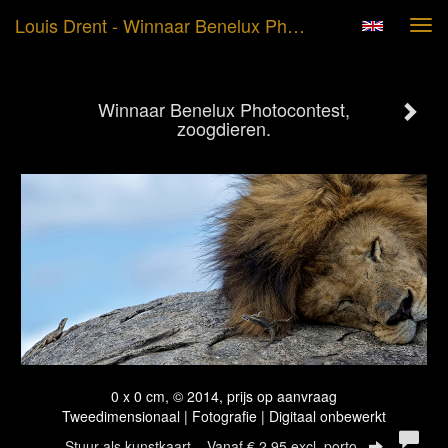
Louis Drent - Winnaar Benelux Photocontest, Zoogdieren.
Tog
navi
Winnaar Benelux Photocontest,
zoogdieren.
0 x 0 cm, © 2014, prijs op aanvraag
Tweedimensionaal | Fotografie | Digitaal onbewerkt
Stuur als kunstkaart
Vanaf € 2,95 excl. porto