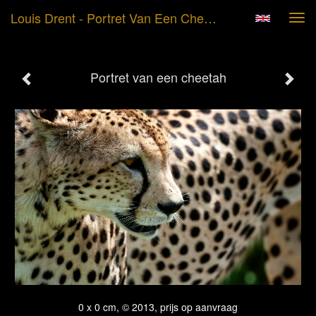
Louis Drent - Portret Van Een Cheetah
Tog
navi
Portret van een cheetah
0 x 0 cm, © 2013, prijs op aanvraag