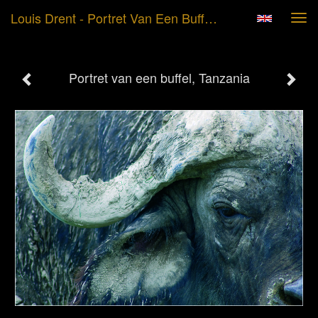
Louis Drent - Portret Van Een Buffel, Tanzania
Tog
navi
Portret van een buffel, Tanzania