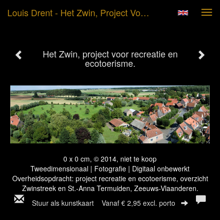
Louis Drent - Het Zwin, Project Voor Recreatie En Ecotoerisme.
Tog
navi
Het Zwin, project voor recreatie en
ecotoerisme.
0 x 0 cm, © 2014, niet te koop
Tweedimensionaal | Fotografie | Digitaal onbewerkt
Overheidsopdracht: project recreatie en ecotoerisme, overzicht
Zwinstreek en St.-Anna Termuiden, Zeeuws-Vlaanderen.
Stuur als kunstkaart
Vanaf € 2,95 excl. porto