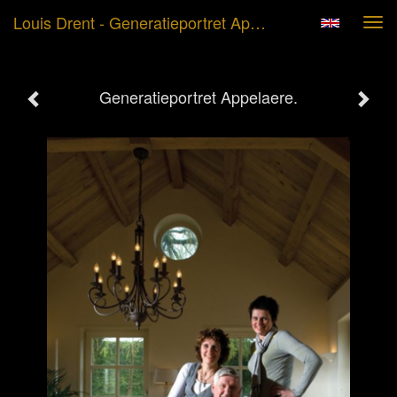
Louis Drent - Generatieportret Appelaere.
Tog
navi
Generatieportret Appelaere.