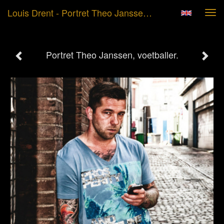
Louis Drent - Portret Theo Janssen, Voetballer.
Tog
navi
Portret Theo Janssen, voetballer.