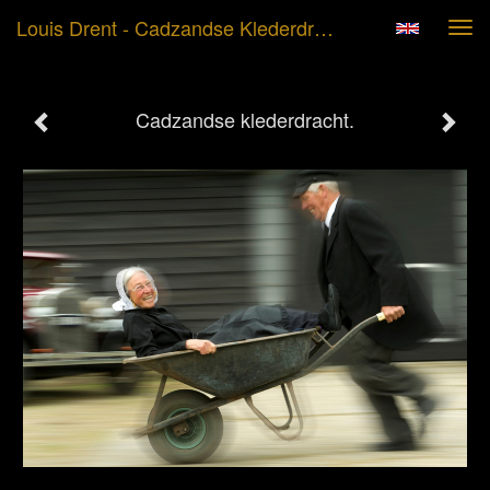
Louis Drent - Cadzandse Klederdracht.
Tog
navi
Cadzandse klederdracht.