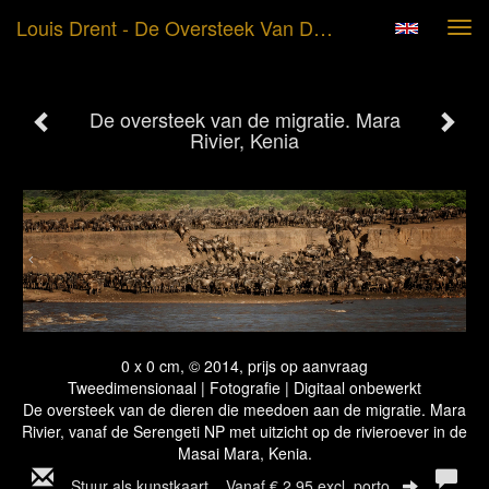
Louis Drent - De Oversteek Van De Migratie. Mara Rivier, Kenia
Tog
navi
De oversteek van de migratie. Mara
Rivier, Kenia
0 x 0 cm, © 2014, prijs op aanvraag
Tweedimensionaal | Fotografie | Digitaal onbewerkt
De oversteek van de dieren die meedoen aan de migratie. Mara
Rivier, vanaf de Serengeti NP met uitzicht op de rivieroever in de
Masai Mara, Kenia.
Stuur als kunstkaart
Vanaf € 2,95 excl. porto