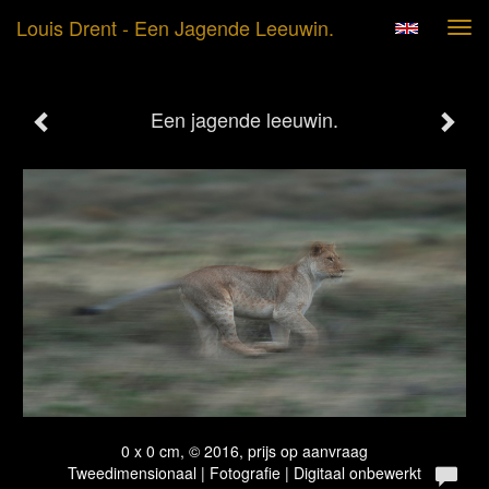
Louis Drent - Een Jagende Leeuwin.
Tog
navi
Een jagende leeuwin.
0 x 0 cm, © 2016, prijs op aanvraag
Tweedimensionaal | Fotografie | Digitaal onbewerkt